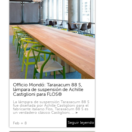
Officio Mondó: Taraxacum 88 S,
lámpara de suspensión de Achille
Castiglioni para FLOS®
La lámpara de suspensión Taraxacum 88 S
fue diseñada por Achille Castiglioni para el
fabricante italiano Flos. Taraxacum 88 S es
un verdadero clásico Castiglioni, …
>
Seguir leyendo
Feb + 8