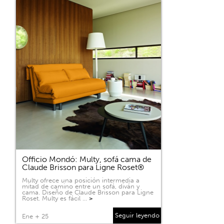
Officio Mondó: Multy, sofá cama de
Claude Brisson para Ligne Roset®
Multy ofrece una posición intermedia a
mitad de camino entre un sofá, diván y
cama. Diseño de Claude Brisson para Ligne
Roset. Multy es fácil …
>
Seguir leyendo
Ene + 25