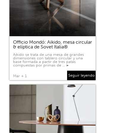
Officio Mondó: Aikido, mesa circular
& elíptica de Sovet Italia®
Aikido se trata de una mesa de grandes
dimensiones con tablero circular y una
base formada a partir de tres patas
compuestas por primas de …
>
Seguir leyendo
Mar + 1