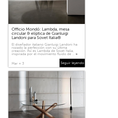
Officio Mondó: Lambda, mesa
circular & elíptica de Gianluigi
Landoni para Sovet Italia®
El diseñador italiano Gianluigi Landoni ha
rozado la perfección con su última
creación. Así es Lambda de Sovet Italia,
inspirada por el movimiento fluido de …
>
Seguir leyendo
Mar + 3