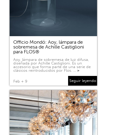
Officio Mondó: Aoy, lámpara de
sobremesa de Achille Castiglioni
para FLOS®
Aoy, lámpara de sobremesa de luz difusa,
diseñada por Achille Castiglioni. Es un
accesorio que forma parte de una serie de
clásicos reintroducidos por Flos. …
>
Seguir leyendo
Feb + 9