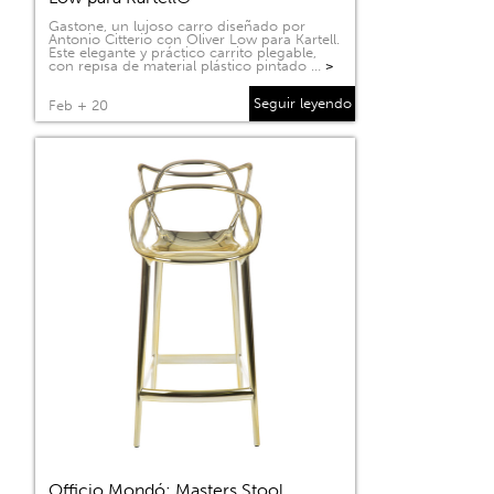
Gastone, un lujoso carro diseñado por
Antonio Citterio con Oliver Low para Kartell.
Este elegante y práctico carrito plegable,
con repisa de material plástico pintado …
>
Seguir leyendo
Feb + 20
Officio Mondó: Masters Stool