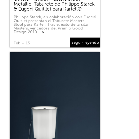
Metallic, Taburete de Philippe Starck
& Eugeni Quitllet para Kartell®
Philippe Starck, en colaboración con Eugeni
Quitllet presentan el Taburete Masters
Stool para Kartell. Tras el éxito de la silla
Masters, vencedora del Premio Good
Design 2010 …
>
Seguir leyendo
Feb + 13