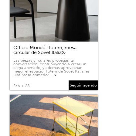
Officio Mondó: Totem, mesa
circular de Sovet Italia®
Las piezas circulares propician la
conversación, contribuyendo a crear un
clima animado, y además aprovechan
mejor el espacio. Totem de Sovet Italia, es
una mesa comedor …
>
Seguir leyendo
Feb + 28