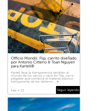
Officio Mondó: Flip, carrito diseñado
por Antonio Citterio & Toan Nguyen
para Kartell®
Kartell lleva la transparencia también al
mundo de los carros y nace así Flip, carro
plegable que combina el material plástico
transparente de los tableros …
>
Seguir leyendo
Feb + 23