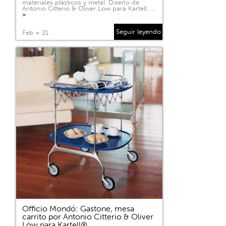
materiales plásticos y metal. Diseño de
Antonio Citterio & Oliver Löw para Kartell. …
>
Seguir leyendo
Feb + 21
Officio Mondó: Gastone, mesa
carrito por Antonio Citterio & Oliver
Löw para Kartell®