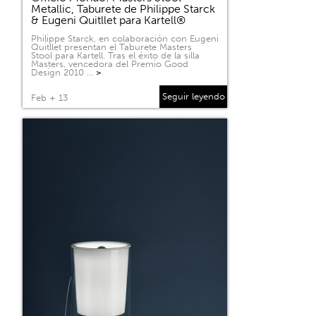
Metallic, Taburete de Philippe Starck
& Eugeni Quitllet para Kartell®
Philippe Starck, en colaboración con Eugeni
Quitllet presentan el Taburete Masters
Stool para Kartell. Tras el éxito de la silla
Masters, vencedora del Premio Good
Design 2010 …
>
Seguir leyendo
Feb + 13