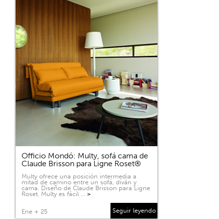
Officio Mondó: Multy, sofá cama de
Claude Brisson para Ligne Roset®
Multy ofrece una posición intermedia a
mitad de camino entre un sofá, diván y
cama. Diseño de Claude Brisson para Ligne
Roset. Multy es fácil …
>
Seguir leyendo
Ene + 25