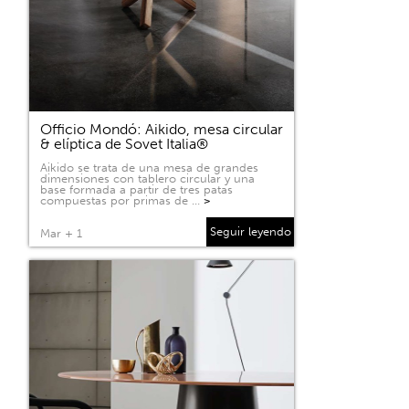
Officio Mondó: Aikido, mesa circular
& elíptica de Sovet Italia®
Aikido se trata de una mesa de grandes
dimensiones con tablero circular y una
base formada a partir de tres patas
compuestas por primas de …
>
Seguir leyendo
Mar + 1