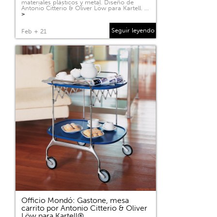
materiales plásticos y metal. Diseño de
Antonio Citterio & Oliver Löw para Kartell. …
>
Seguir leyendo
Feb + 21
Officio Mondó: Gastone, mesa
carrito por Antonio Citterio & Oliver
Löw para Kartell®