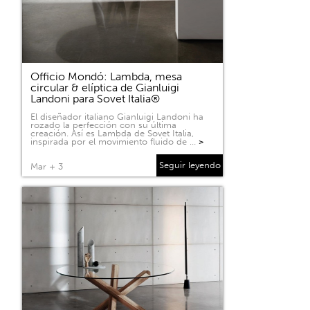
Officio Mondó: Lambda, mesa
circular & elíptica de Gianluigi
Landoni para Sovet Italia®
El diseñador italiano Gianluigi Landoni ha
rozado la perfección con su última
creación. Así es Lambda de Sovet Italia,
inspirada por el movimiento fluido de …
>
Seguir leyendo
Mar + 3