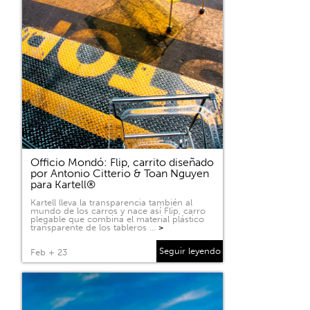
Officio Mondó: Flip, carrito diseñado
por Antonio Citterio & Toan Nguyen
para Kartell®
Kartell lleva la transparencia también al
mundo de los carros y nace así Flip, carro
plegable que combina el material plástico
transparente de los tableros …
>
Seguir leyendo
Feb + 23