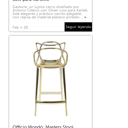
Gastone, un lujoso carro diseñado por
Antonio Citterio con Oliver Low para Kartell.
Este elegante y práctico carrito plegable,
con repisa de material plástico pintado …
>
Seguir leyendo
Feb + 20
Officio Mondó: Masters Stool