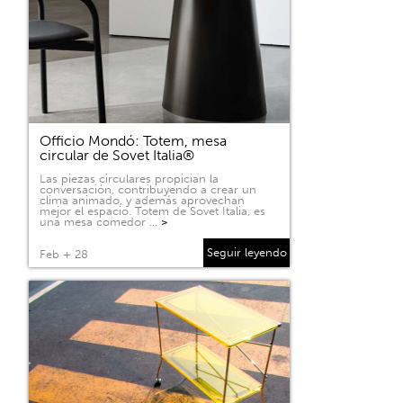
Officio Mondó: Totem, mesa
circular de Sovet Italia®
Las piezas circulares propician la
conversación, contribuyendo a crear un
clima animado, y además aprovechan
mejor el espacio. Totem de Sovet Italia, es
una mesa comedor …
>
Seguir leyendo
Feb + 28