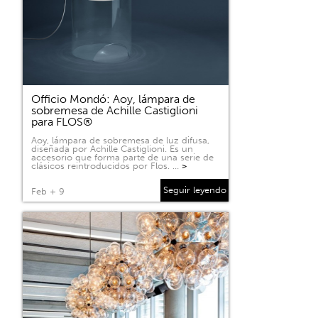
Officio Mondó: Aoy, lámpara de
sobremesa de Achille Castiglioni
para FLOS®
Aoy, lámpara de sobremesa de luz difusa,
diseñada por Achille Castiglioni. Es un
accesorio que forma parte de una serie de
clásicos reintroducidos por Flos. …
>
Seguir leyendo
Feb + 9