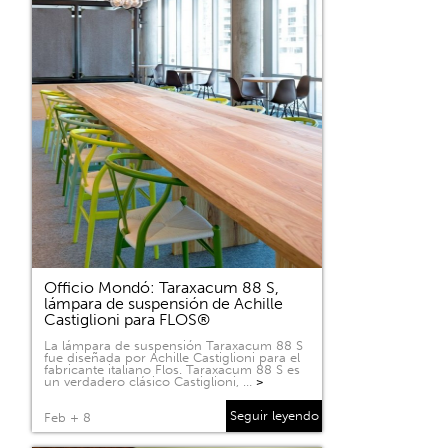
Officio Mondó: Taraxacum 88 S,
lámpara de suspensión de Achille
Castiglioni para FLOS®
La lámpara de suspensión Taraxacum 88 S
fue diseñada por Achille Castiglioni para el
fabricante italiano Flos. Taraxacum 88 S es
un verdadero clásico Castiglioni, …
>
Seguir leyendo
Feb + 8