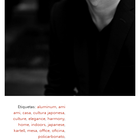
Etiquetas:
aluminum
,
ami
ami
,
casa
,
cultura japonesa
,
culture
,
elegance
,
harmony
,
home
,
indoors
,
japanese
,
kartell
,
mesa
,
office
,
oficina
,
policarbonato
,